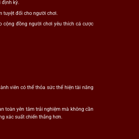
 định kỳ.
 tuyệt đối cho người chơi.
o cộng đồng người chơi yêu thích cá cược
ành viên có thể thỏa sức thể hiện tài năng
hoàn toàn yên tâm trải nghiệm mà không cần
ng xác suất chiến thắng hơn.