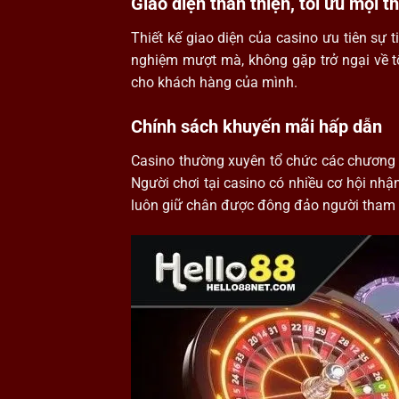
Giao diện thân thiện, tối ưu mọi th
Thiết kế giao diện của casino ưu tiên sự t
nghiệm mượt mà, không gặp trở ngại về tố
cho khách hàng của mình.
Chính sách khuyến mãi hấp dẫn
Casino thường xuyên tổ chức các chương t
Người chơi tại casino có nhiều cơ hội nhận
luôn giữ chân được đông đảo người tham 