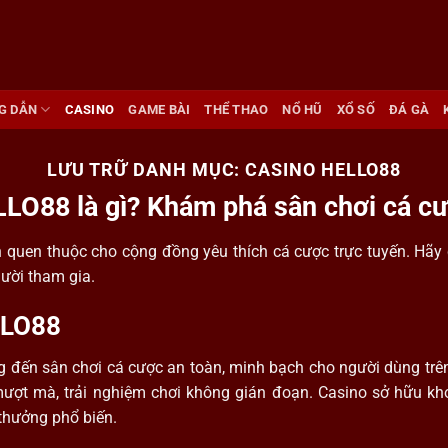
G DẪN
CASINO
GAME BÀI
THỂ THAO
NỔ HŨ
XỔ SỐ
ĐÁ GÀ
LƯU TRỮ DANH MỤC:
CASINO HELLO88
LO88 là gì? Khám phá sân chơi cá c
quen thuộc cho cộng đồng yêu thích cá cược trực tuyến. Hãy
gười tham gia.
LLO88
ến sân chơi cá cược an toàn, minh bạch cho người dùng trên 
mượt mà, trải nghiệm chơi không gián đoạn. Casino sở hữu kho 
thưởng phổ biến.