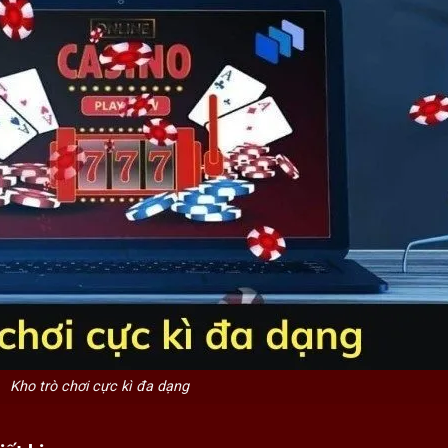
Kho trò chơi cực kì đa dạng