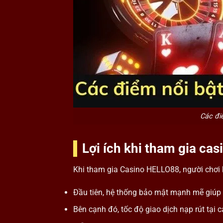
Các đi
Lợi ích khi tham gia cas
Khi tham gia Casino HELLO88, người chơi k
Đầu tiên, hệ thống bảo mật mạnh mẽ giúp t
Bên cạnh đó, tốc độ giao dịch nạp rút tại