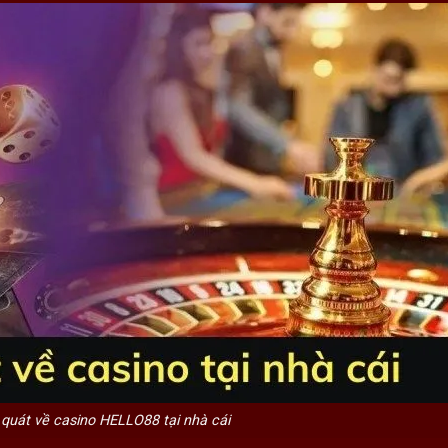
 quát về casino HELLO88 tại nhà cái