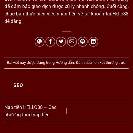
để đảm bảo giao dịch được xử lý nhanh chóng. Cuối cùng,
chúc bạn thực hiện việc nhận tiền về tài khoản tại Hello88
dễ dàng.
Bài viết này được đăng trong
Hướng dẫn
. Đánh dấu
liên kết thường trực
.
SEO
Nạp tiền HELLO88 – Các
phương thức nạp tiền