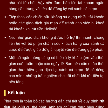
nhà cái từ chối. Vậy nên đảm bảo tên tài khoản ngân
hàng cần trùng với tên đã đăng ký với sảnh cá cược.
Tiếp theo, các chiến hữu không sử dụng nhiều tài khoản
hoặc các giao dịch giả mạo để tránh cho việc bị khoá
tài khoản khi rút tiền Hello88.
Nếu như giao dịch không được hỗ trợ thì nhanh chóng
liên hệ với bộ phận chăm sóc khách hàng của sảnh cá
cược để được giúp đỡ giải quyết vấn đề đang gặp phải.
Một số ngân hàng cũng có thể xử lý khá chậm vào thời
gian cuối tuần hoặc các ngày lễ. Bạn nên cân nhắc thời
gian thực hiện giao dịch tại sảnh cá cược để có riêng
cho mình những trải nghiệm chơi tốt nhất khi rút tiền tại
nền tảng.
Kết luận
Phía trên là toàn bộ các hướng dẫn chi tiết về quy trình
rút
tiền Hello88
cụ thể nhất. Anh em chỉ cần thực hiện đúng