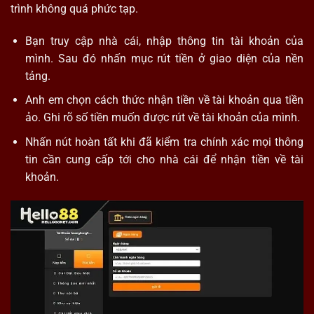
trình không quá phức tạp.
Bạn truy cập nhà cái, nhập thông tin tài khoản của
mình. Sau đó nhấn mục rút tiền ở giao diện của nền
tảng.
Anh em chọn cách thức nhận tiền về tài khoản qua tiền
ảo. Ghi rõ số tiền muốn được rút về tài khoản của mình.
Nhấn nút hoàn tất khi đã kiểm tra chính xác mọi thông
tin cần cung cấp tới cho nhà cái để nhận tiền về tài
khoản.