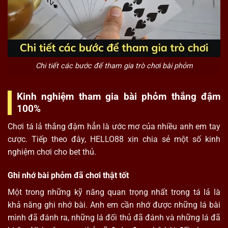
Chi tiết các bước để tham gia trò chơi bài phỏm
Kinh nghiệm tham gia bài phỏm thắng đậm
100%
Chơi tá lả thắng đậm hẳn là ước mơ của nhiều anh em tay
cược. Tiếp theo đây, HELLO88 xin chia sẻ một số kinh
nghiệm chơi cho bet thủ.
Ghi nhớ bài phỏm đã chơi thật tốt
Một trong những kỹ năng quan trọng nhất trong tá lả là
khả năng ghi nhớ bài. Anh em cần nhớ được những lá bài
mình đã đánh ra, những lá đối thủ đã đánh và những lá đã