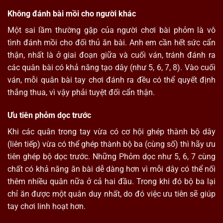
Không đánh bài mồi cho người khác
Một sai lầm thường gặp của người chơi bài phỏm là vô
tình đánh mồi cho đối thủ ăn bài. Anh em cần hết sức cẩn
thận, nhất là ở giai đoạn giữa và cuối ván, tránh đánh ra
các quân bài có khả năng tạo dây (như 5, 6, 7, 8). Vào cuối
ván, mỗi quân bài tay chơi đánh ra đều có thể quyết định
thắng thua, vì vậy phải tuyệt đối cẩn thận.
Ưu tiên phỏm dọc trước
Khi các quân trong tay vừa có cơ hội ghép thành bộ dây
(liên tiếp) vừa có thể ghép thành bộ ba (cùng số) thì hãy ưu
tiên ghép bộ dọc trước. Những Phỏm dọc như 5, 6, 7 cùng
chất có khả năng ăn bài dễ dàng hơn vì mỗi dây có thể nối
thêm nhiều quân nữa ở cả hai đầu. Trong khi đó bộ ba lại
chỉ ăn được một quân duy nhất, do đó việc ưu tiên sẽ giúp
tay chơi linh hoạt hơn.