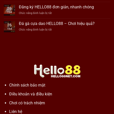
Tải
Các
app
phương
Đăng ký HELLO88 đơn giản, nhanh chóng
26
HELLO88
thức
Th4
Chức năng bình luận bị tắt
ở
–
nạp
Đăng
Tiến
tiền
ký
đến
Đá gà cựa dao HELLO88 – Chơi hiệu quả?
26
HELLO88
với
Th4
Chức năng bình luận bị tắt
ở
đơn
ứng
Đá
giản,
dụng
gà
nhanh
cựa
chóng
dao
HELLO88
–
Chơi
hiệu
quả?
Chính sách bảo mật
Điều khoản và điều kiện
Chơi có trách nhiệm
Liên hệ