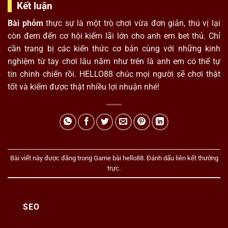
Kết luận
Bài phỏm
thực sự là một trò chơi vừa đơn giản, thú vị lại
còn đem đến cơ hội kiếm lãi lớn cho anh em bet thủ. Chỉ
cần trang bị các kiến thức cơ bản cùng với những kinh
nghiệm từ tay chơi lâu năm như trên là anh em có thể tự
tin chinh chiến rồi. HELLO88 chúc mọi người sẽ chơi thật
tốt và kiếm được thật nhiều lợi nhuận nhé!
Bài viết này được đăng trong
Game bài hello88
. Đánh dấu
liên kết thường
trực
.
SEO