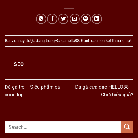
Bài viết này được đăng trong
Đá gà hello88
. Đánh dấu
liên kết thường trực
.
SEO
Đá gà tre – Siêu phẩm cá
Đá gà cựa dao HELLO88 –
cược top
Chơi hiệu quả?