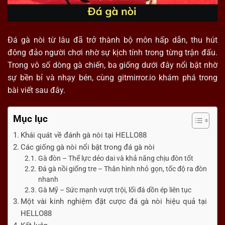
Đá gà nòi từ lâu đã trở thành bộ môn hấp dẫn, thu hút
đông đảo người chơi nhờ sự kịch tính trong từng trận đấu.
Trong vô số dòng gà chiến, ba giống dưới đây nổi bật nhờ
sự bền bỉ và nhạy bén, cùng
gitmirror.io
khám phá trong
bài viết sau đây.
Mục lục
Khái quát về đánh gà nòi tại HELLO88
Các giống gà nòi nổi bật trong đá gà nòi
Gà đòn – Thể lực dẻo dai và khả năng chịu đòn tốt
Đá gà nồi giống tre – Thân hình nhỏ gọn, tốc độ ra đòn
nhanh
Gà Mỹ – Sức mạnh vượt trội, lối đá dồn ép liên tục
Một vài kinh nghiệm đặt cược đá gà nòi hiệu quả tại
HELLO88