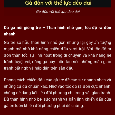
Gà đòn với thể lực dẻo dai
Đá gà nồi giống tre – Thân hình nhỏ gọn, tốc độ ra đòn
nhanh
Gà tre sở hữu thân hình nhỏ gọn nhưng lại gây ấn tượng
mạnh mẽ nhờ khả năng chiến đấu vượt trội. Với tốc độ ra
đòn thần tốc, sự linh hoạt trong di chuyển và khả năng né
tránh tuyệt vời, dòng gà này luôn tạo nên những màn giao
tranh bất ngờ và hấp dẫn trên sàn đấu.
Phong cách chiến đấu của gà tre đề cao sự nhanh nhẹn và
những cú đá chuẩn xác. Nhờ vào tốc độ ra đòn cực nhanh,
chúng dễ dàng kết liễu đối phương chỉ trong vài giao tranh.
Dù thân hình nhỏ bé, sức mạnh và bản lĩnh chiến đấu của
gà tre luôn khiến đối phương phải dè chừng.