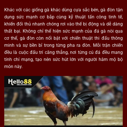
Khác với các giống gà khác dùng cựa sắc bén, gà đòn tận
dụng sức mạnh cơ bắp cùng kỹ thuật tấn công tinh tế,
khiến đối thủ nhanh chóng rơi vào thế bị động và dễ dàng
thất bại. Không chỉ thể hiện sức mạnh của đá gà nòi qua
cơ thể, gà đòn còn nổi bật với chiến thuật thi đấu thông
minh và sự bền bỉ trong từng pha ra đòn. Mỗi trận chiến
đều là cuộc đấu trí căng thẳng, nơi từng cú đá đều mang
tính chí mạng, tạo nên sức hút lớn với người hâm mộ bộ
môn này.