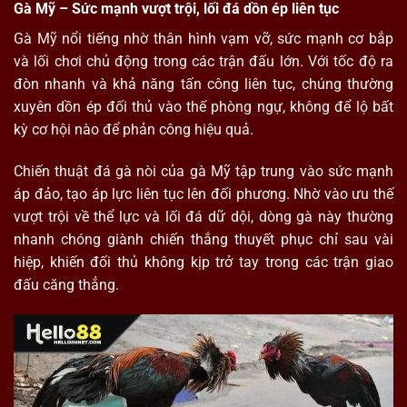
Gà Mỹ – Sức mạnh vượt trội, lối đá dồn ép liên tục
Gà Mỹ nổi tiếng nhờ thân hình vạm vỡ, sức mạnh cơ bắp
và lối chơi chủ động trong các trận đấu lớn. Với tốc độ ra
đòn nhanh và khả năng tấn công liên tục, chúng thường
xuyên dồn ép đối thủ vào thế phòng ngự, không để lộ bất
kỳ cơ hội nào để phản công hiệu quả.
Chiến thuật đá gà nòi của gà Mỹ tập trung vào sức mạnh
áp đảo, tạo áp lực liên tục lên đối phương. Nhờ vào ưu thế
vượt trội về thể lực và lối đá dữ dội, dòng gà này thường
nhanh chóng giành chiến thắng thuyết phục chỉ sau vài
hiệp, khiến đối thủ không kịp trở tay trong các trận giao
đấu căng thẳng.