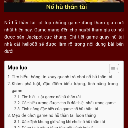
Nổ hũ thần tài lọt top những game đáng tham gia chơi
nhất hiện nay. Game mang đến cho người tham gia cơ hội
được săn Jackpot cực khủng. Chi tiết game quay hũ tại
nhà cái
hello88
sẽ được làm rõ trong nội dung bài bên
dưới.
Mục lục
Tìm hiểu thông tin xoay quanh trò chơi nổ hũ thần tài
Khám phá luật, đặc điểm biểu tượng, tính năng trong
game
Tìm hiểu luật game nổ hũ thần tài
Các biểu tượng được cho là đặc biệt nhất trong game
Tính năng đặc biệt của game nổ hũ thần tài
Mẹo để chơi game nổ hũ thần tài luôn thắng
Xác định khung giờ vàng khi chơi nổ hũ thần tài
Dùng tính năng tăng tốc một cách hợp lý