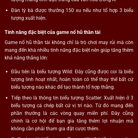
Đàn tỳ bà được thưởng 150 xu nếu như tổ hợp 3 biểu
tượng xuất hiện.
Tính năng đặc biệt của game nổ hũ thần tài
Game nổ hũ thần tài không chỉ là trò chơi may rủi mà còn
mang đến khá nhiều tính năng đặc biệt nên giúp tăng thêm
khả năng thắng lớn:
Đầu tiên là biểu tượng Wild: Đây cũng được coi là biểu
tượng linh hoạt nhất, hoàn toàn có thể thay thế bất cứ
biểu tượng nào khác để tạo thành tổ hợp thắng.
Tiếp theo là thông tin biểu tượng Scatter: Xuất hiện ở 3
biểu tượng cá chép bất cứ vị trí nào. Từ đó mang đến
phần thưởng là các vòng quay miễn phí. Đây cũng
chính là cơ hội để bạn gia tăng thêm lợi nhuận mà
không cần phải tham gia đặt cược thêm.