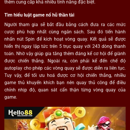
thêm cung cấp khá nhiều tính năng đặc biệt.
Tìm hiểu luật game nổ hũ thần tài
Người tham gia sẽ bắt đầu bằng cách đưa ra các mức
cược phù hợp nhất cùng ngân sách. Sau đó tiến hành
nhấn nút Spin để kích hoạt vòng quay. Kết quả sẽ được
hiển thị ngay lập tức trên 5 trục quay với 243 dòng thanh
toán. Nhờ vậy giúp gia tăng thêm đáng kể cơ hội để giành
được chiến thắng. Ngoài ra, còn phải kể đến chế độ
autoplay cho phép các vòng quay sẽ được diễn ra liên tục.
Tuy vậy, để tối ưu hoá được cơ hội chiến thắng, nhiều
game thủ khuyến khích bạn nên quay thủ công để điều
chỉnh nhịp độ, quan sát cẩn thận từng vòng quay của
game.